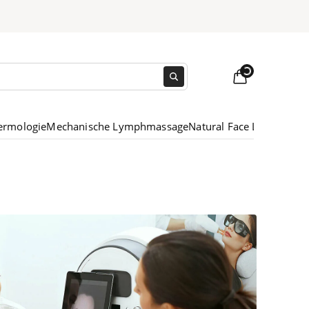
Loading...
ermologie
Mechanische Lymphmassage
Natural Face Lift Massag