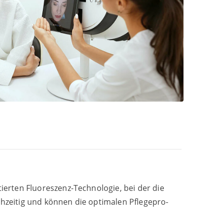
er­ten Fluo­res­zenz-Tech­no­lo­gie, bei der die
h­zei­tig und kön­nen die opti­ma­len Pfle­ge­pro­