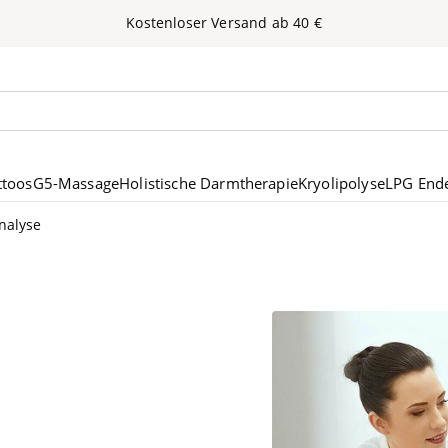
Kos­ten­lo­ser Ver­sand ab
40
€
nen
ttoos
G5-Massage
Holistische Darmtherapie
Kryolipolyse
LPG End
nalyse