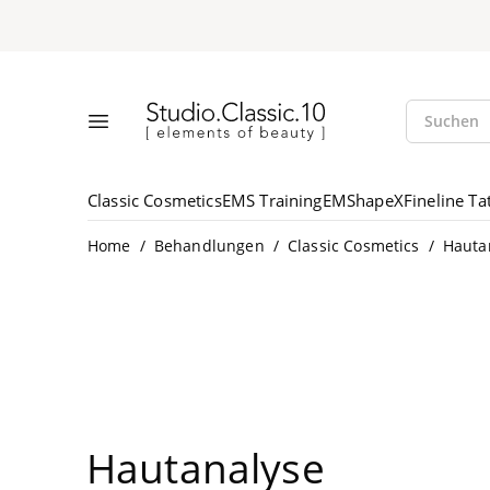
Suche öff
Studio.Classic.10
Suchen
Menü öffnen
Classic Cosmetics
EMS Training
EMShapeX
Fineline Ta
/
/
/
Home
Behandlungen
Classic Cosmetics
Hauta
Haut­ana­ly­se