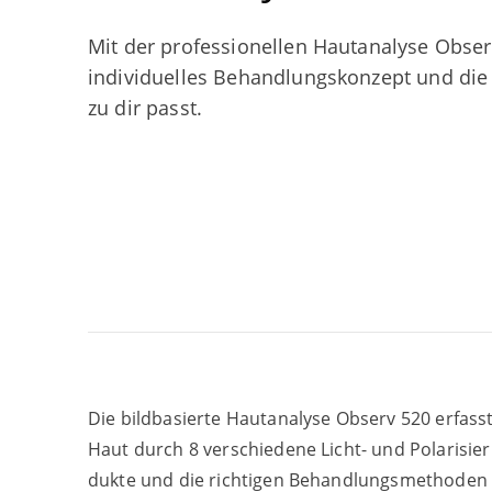
Mit der pro­fes­sio­nel­len Haut­ana­ly­se Obse
indi­vi­du­el­les Behand­lungs­kon­zept und die 
zu dir passt.
Die bild­ba­sier­te Haut­ana­ly­se Observ
520
erfasst
Haut durch
8
ver­schie­de­ne Licht- und Pola­ri­sie
duk­te und die rich­ti­gen Behand­lungs­me­tho­den