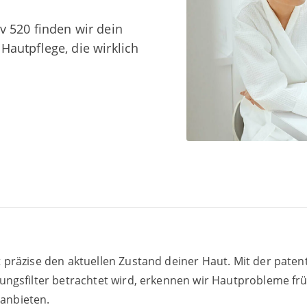
rv
520
fin­den wir dein
Haut­pfle­ge, die wirk­lich
 prä­zi­se den aktu­el­len Zustand dei­ner Haut. Mit der paten­ti
­rungs­fil­ter betrach­tet wird, erken­nen wir Haut­pro­ble­me frü
 anbieten.