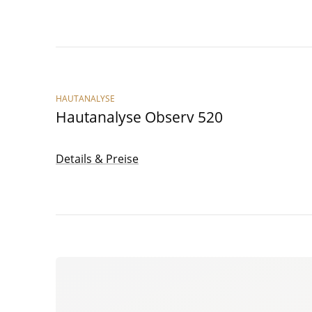
HAUTANALYSE
Haut­ana­ly­se Observ
520
Details & Preise