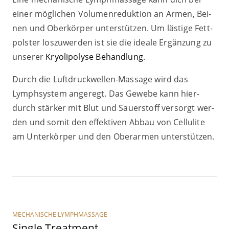
einer mög­li­chen Volu­men­re­duk­ti­on an Armen, Bei­
nen und Ober­kör­per unter­stüt­zen. Um läs­ti­ge Fett­
pols­ter los­zu­wer­den ist sie die idea­le Ergän­zung zu
unse­rer
Kryo­li­po­ly­se Behand­lung
.
Durch die Luft­druck­wel­len-Mas­sa­ge wird das
Lymph­sys­tem ange­regt. Das Gewe­be kann hier­
durch stär­ker mit Blut und Sau­er­stoff ver­sorgt wer­
den und somit den effek­ti­ven Abbau von Cel­lu­li­te
am Unter­kör­per und den Ober­ar­men unterstützen.
MECHANISCHE LYMPHMASSAGE
Sin­gle Treatment