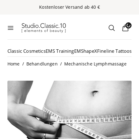
Kos­ten­lo­ser Ver­sand ab
40
€
Studio.Classic.10
Loadin
Menü öffnen
Suche öffn
Classic Cosmetics
EMS Training
EMShapeX
Fineline Tattoos
G5
/
/
Home
Behandlungen
Mechanische Lymphmassage