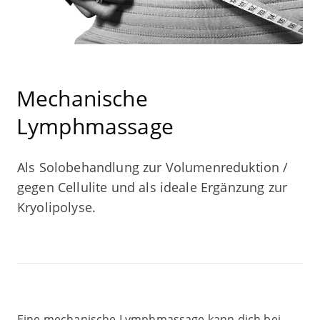
Mecha­ni­sche
Lymphmassage
Als Solo­be­hand­lung zur Volu­men­re­duk­ti­on /
gegen Cel­lu­li­te
und
als idea­le Ergän­zung zur
Kryolipolyse.
Eine mecha­ni­sche Lymph­mas­sa­ge kann dich bei