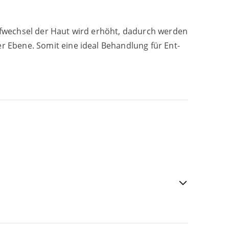
toff­wech­sel der Haut wird erhöht, dadurch wer­den
­rer Ebe­ne. Somit eine ide­al Behand­lung für Ent­