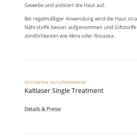
Gewe­be und pols­tert die Haut auf.
Bei regel­mä­ßi­ger Anwen­dung wird die Haut straf
Nähr­stof­fe bes­ser auf­ge­nom­men und Gift­stof­fe
zünd­lich­kei­ten wie Akne oder Rosazea.
VITACONTROL KALTLASERTHERAPIE
Kalt­la­ser Sin­gle Treatment
Details & Preise