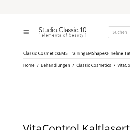
Suche öff
Studio.Classic.10
Suchen
Menü öffnen
Classic Cosmetics
EMS Training
EMShapeX
Fineline Ta
/
/
/
Home
Behandlungen
Classic Cosmetics
VitaCo
Vita­Con­trol Kaltlase