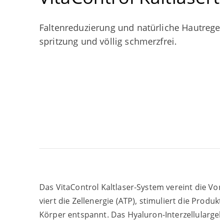
Fal­ten­re­du­zie­rung und natür­li­che Haut­re­g
sprit­zung und völ­lig schmerzfrei.
Das Vita­Con­trol Kalt­la­ser-Sys­tem ver­eint die Vor­
viert die Zell­ener­gie (
ATP
), sti­mu­liert die Pro­
Kör­per ent­spannt. Das Hyalu­ron-Inter­zel­lu­lar­g