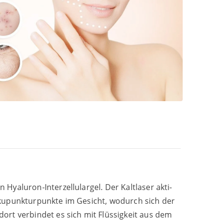
Hyalu­ron-Inter­zel­lu­lar­gel. Der Kalt­la­ser akti­
e Aku­punk­tur­punk­te im Gesicht, wodurch sich der
 dort ver­bin­det es sich mit Flüs­sig­keit aus dem