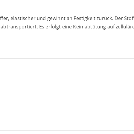
­fer, elas­ti­scher und gewinnt an Fes­tig­keit zurück. Der S
 abtrans­por­tiert. Es erfolgt eine Keim­ab­tö­tung auf zel­lu­lä