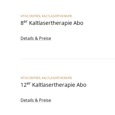
VITACONTROL KALTLASERTHERAPIE
er
8
Kalt­la­ser­the­ra­pie Abo
Details & Preise
VITACONTROL KALTLASERTHERAPIE
er
12
Kalt­la­ser­the­ra­pie Abo
Details & Preise