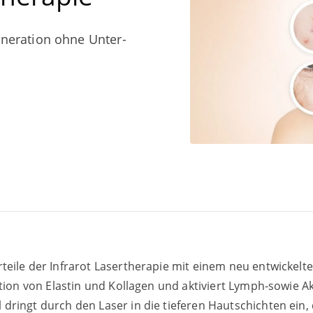
e­ne­ra­ti­on ohne Unter­
tei­le der Infra­rot Laser­the­ra­pie mit einem neu ent­wi­ckel­ten 
duk­ti­on von Elas­tin und Kol­la­gen und akti­viert Lymph-sowi
el dringt durch den Laser in die tie­fe­ren Haut­schich­ten ein,