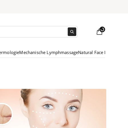
Loading...
ermologie
Mechanische Lymphmassage
Natural Face Lift Massag