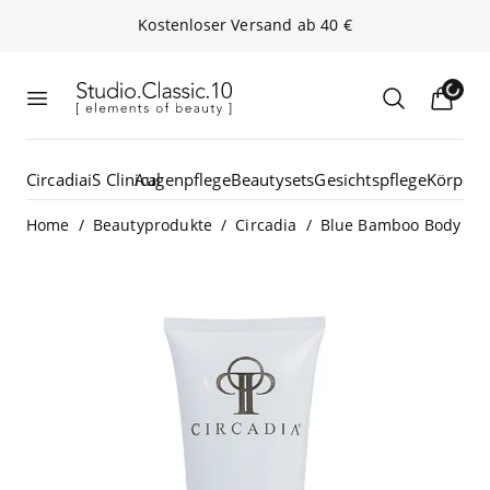
Kos­ten­lo­ser Ver­sand ab
40
€
Studio.Classic.10
Loading
Menü öffnen
Suche öffn
Circadia
iS Clinical
Augenpflege
Beautysets
Gesichtspflege
Körperp
/
/
/
Home
Beautyprodukte
Circadia
Blue Bamboo Body Exfo