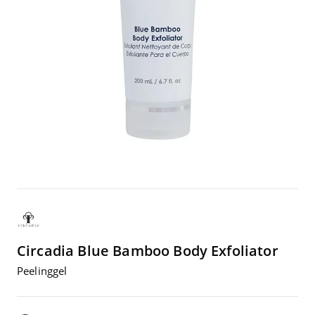
Circadia
Blue Bam­boo Body Exfoliator
Pee­ling­gel