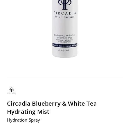
Circadia
Blueber­ry
&
White Tea
Hydrating Mist
Hydra­ti­on Spray