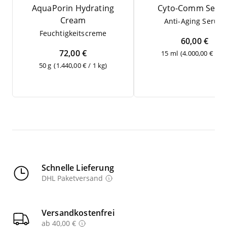
Aqua­Po­rin Hydrating
Cyto-Comm Seru
Cream
Anti-Aging Serum
Feuch­tig­keits­creme
60,00 €
72,00 €
15 ml
(4.000,00 € / 1 l
50 g
(1.440,00 € / 1 kg)
Schnelle Lieferung
DHL Paketversand
Versandkostenfrei
ab 40,00 €