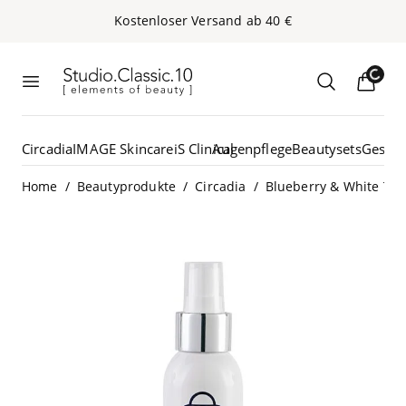
Kos­ten­lo­ser Ver­sand ab
40
€
Studio.Classic.10
Loading...
Menü öffnen
Suche öffn
Circadia
IMAGE Skincare
iS Clinical
Augenpflege
Beautysets
Gesich
/
/
/
Home
Beautyprodukte
Circadia
Blueberry & White Tea