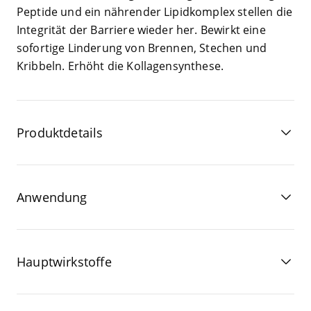
Pep­ti­de und ein näh­ren­der Lipidkom­plex stel­len die
Inte­gri­tät der Bar­rie­re wie­der her. Bewirkt eine
sofor­ti­ge Lin­de­rung von Bren­nen, Ste­chen und
Krib­beln. Erhöht die Kollagensynthese.
Produktdetails
Anwendung
Hauptwirkstoffe