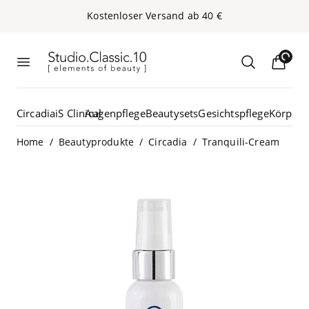
Kos­ten­lo­ser Ver­sand ab
40
€
Loading...
Studio.Classic.10
Menü öffnen
Suche öffn
Circadia
iS Clinical
Augenpflege
Beautysets
Gesichtspflege
Körperp
/
/
/
Home
Beautyprodukte
Circadia
Tranquili-Cream