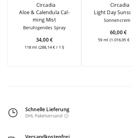
Circadia
Circadia
Aloe
&
Cal­en­du­la Cal­
Light Day Sunscre
ming Mist
Son­nen­creme
Beru­hi­gen­des Spray
60,00 €
34,00 €
59 ml
(1.016,95 € / 1 l
118 ml
(288,14 € / 1 l)
Schnelle Lieferung
DHL Paketversand
Versandkostenfrei