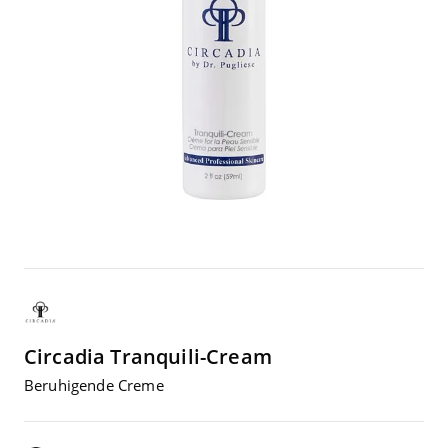
Circadia
Tran­qui­li-Cream
Beru­hi­gen­de Creme