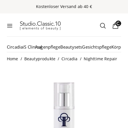
Kos­ten­lo­ser Ver­sand ab
40
€
Studio.Classic.10
Loading...
Menü öffnen
Suche öffn
Circadia
iS Clinical
Augenpflege
Beautysets
Gesichtspflege
Körperp
/
/
/
Home
Beautyprodukte
Circadia
Nighttime Repair