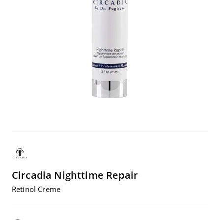
Circadia
Night­ti­me Repair
Reti­nol Creme