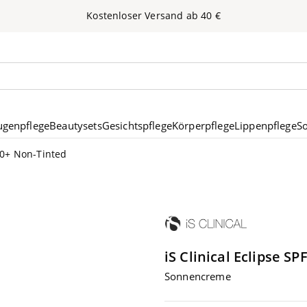
Kos­ten­lo­ser Ver­sand ab
40
€
nen
ugenpflege
Beautysets
Gesichtspflege
Körperpflege
Lippenpflege
S
50+ Non-Tinted
iS Clinical
Eclip­se
SP
Son­nen­creme