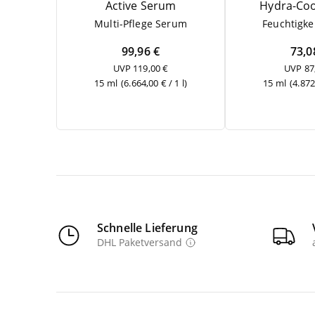
Acti­ve Serum
Hydra-Co
Mul­ti-Pfle­ge Serum
Feuch­tig­ke
99,96 €
73,0
UVP 119,00 €
UVP 87
15 ml
(6.664,00 € / 1 l)
15 ml
(4.872
Schnelle Lieferung
DHL Paketversand