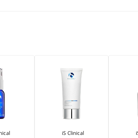
inical
iS Clinical
i