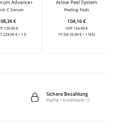
erum Advance+
Acti­ve Peel System
amin C Serum
Pee­ling Pads
Be
108,36 €
104,16 €
P 129,00 €
UVP 124,00 €
(7.224,00 € / 1 l)
15 Stk
(6,94 € / 1 Stk)
1
Sichere Bezahlung
PayPal / Kreditkarte