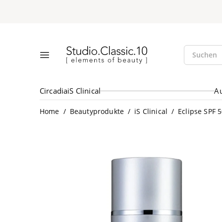
Suche öff
Studio.Classic.10
Suchen
Menü öffnen
Circadia
iS Clinical
A
/
/
/
Home
Beautyprodukte
iS Clinical
Eclipse SPF 