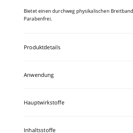
Bie­tet einen durch­weg phy­si­ka­li­schen Breit­ban
Parabenfrei.
Produktdetails
Anwendung
Hauptwirkstoffe
Inhaltsstoffe