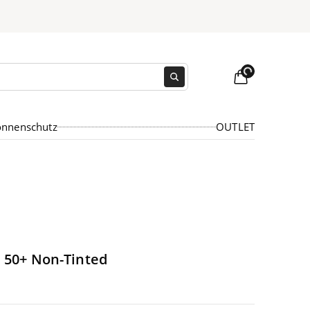
Loading...
onnenschutz
OUTLET
F
50
+ Non-Tinted