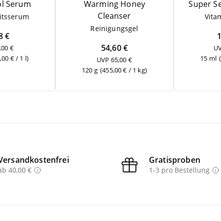
ol Serum
Warm­ing Honey
Super S
Cleanser
its­se­rum
Vit­
Rei­ni­gungs­gel
8 €
54,60 €
,00 €
UV
,00 € / 1 l)
15 ml
UVP 65,00 €
120 g
(455,00 € / 1 kg)
Versandkostenfrei
Gratisproben
ab 40,00 €
1-3 pro Bestellung