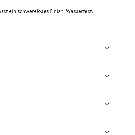
st ein schwe­re­lo­ses Finish. Was­ser­fest.