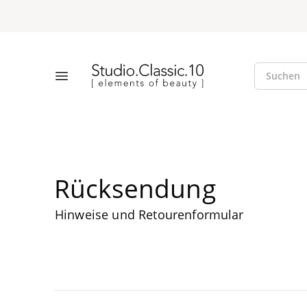
Suche öff
Studio.Classic.10
Suchen
Menü öffnen
Rück­sen­dung
Hin­wei­se und Retourenformular