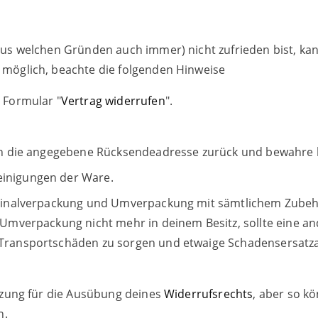
(aus wel­chen Grün­den auch immer) nicht zufrie­den bist, k
ög­lich, beach­te die fol­gen­den Hinweise
r For­mu­lar
"
Ver­trag wider­ru­fen
".
n die ange­ge­be­ne Rück­sen­de­adres­se zurück und bewah­re bit­
ei­ni­gun­gen der Ware.
­gi­nal­ver­pa­ckung und Umver­pa­ckung mit sämt­li­chem Zube­
e Umver­pa­ckung nicht mehr in dei­nem Besitz, soll­te eine an
rans­port­schä­den zu sor­gen und etwa­ige Scha­dens­er­satz
et­zung für die Aus­übung dei­nes
Wider­rufs­rechts
, aber so kö
n.