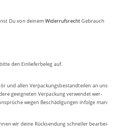
annst Du von dei­nem
Wider­rufs­recht
Gebrauch
te den Ein­lie­fer­be­leg auf.
hör und allen Ver­pa­ckungs­be­stand­tei­len an uns
de­re geeig­ne­ten Ver­pa­ckung ver­wen­det wer­
­an­sprü­che wegen Beschä­di­gun­gen infol­ge man­
n­nen wir dei­ne Rück­sen­dung schnel­ler bear­bei­