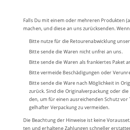
Falls Du mit einem oder meh­re­ren Pro­duk­ten 
machen, und die­se an uns zurück­sen­den. Wenn m
Bit­te nut­ze für die Retou­ren­ab­wick­lung unse
Bit­te sen­de die Waren nicht unfrei an uns.
Bit­te sen­de die Waren als fran­kier­tes Paket a
Bit­te ver­mei­de Beschä­di­gun­gen oder Ver­un­r
Bit­te sen­de die Ware nach Mög­lich­keit in Ori
zurück. Sind die Ori­gi­nal­ver­pa­ckung oder di
den, um für einen aus­rei­chen­den Schutz vor T
gel­haf­ter Ver­pa­ckung zu vermeiden.
Die Beach­tung der Hin­wei­se ist kei­ne Vor­aus­s
ten und erhal­te­ne Zah­lun­gen schnel­ler erstatte