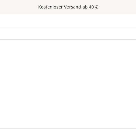
Kos­ten­lo­ser Ver­sand ab
40
€
nen