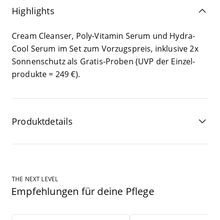
Highlights
Cream Cle­an­ser, Poly-Vit­amin Serum und Hydra-
Cool Serum im Set zum Vor­zugs­preis, inklu­si­ve
2
x
Son­nen­schutz als Gra­tis-Pro­ben (
UVP
der Ein­zel­
pro­duk­te =
249
€).
Produktdetails
THE NEXT LEVEL
Empfehlungen für deine Pflege