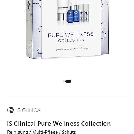
iS Clinical
Pure Well­ness Collection
Rei­ni­gung / Mul­ti-Pfle­ge / Schutz