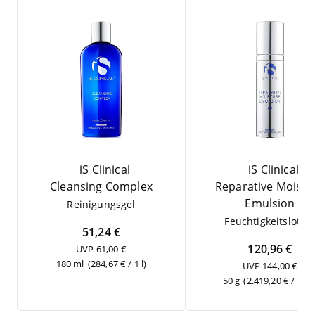
iS Clinical
iS Clinical
Cle­an­sing Complex
Repa­ra­ti­ve Mois­tu
Emulsion
Rei­ni­gungs­gel
Feuch­tig­keits­lo­tio
51,24 €
120,96 €
UVP 61,00 €
180 ml
(284,67 € / 1 l)
UVP 144,00 €
50 g
(2.419,20 € / 1 kg