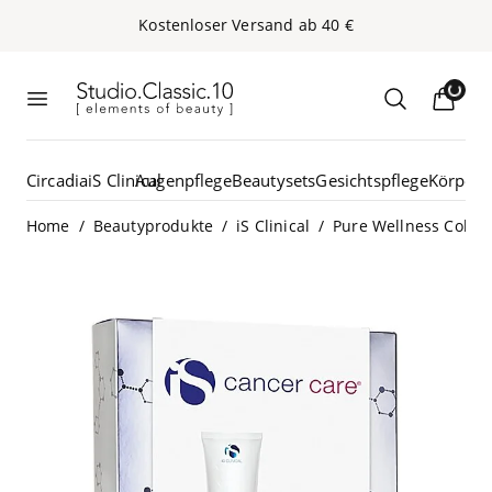
Kos­ten­lo­ser Ver­sand ab
40
€
Studio.Classic.10
Loadin
Menü öffnen
Suche öffn
Circadia
iS Clinical
Augenpflege
Beautysets
Gesichtspflege
Körperp
/
/
/
Home
Beautyprodukte
iS Clinical
Pure Wellness Collec