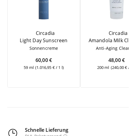
Circadia
Circadia
Light Day Sunscreen
Aman­do­la Milk Clea
Son­nen­creme
Anti-Aging Cle­an­se
60,00 €
48,00 €
59 ml
(1.016,95 € / 1 l)
200 ml
(240,00 € / 1 l
Schnelle Lieferung