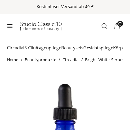
Kos­ten­lo­ser Ver­sand ab
40
€
Studio.Classic.10
Loading...
Menü öffnen
Suche öffn
Circadia
iS Clinical
Augenpflege
Beautysets
Gesichtspflege
Körperp
/
/
/
Home
Beautyprodukte
Circadia
Bright White Serum