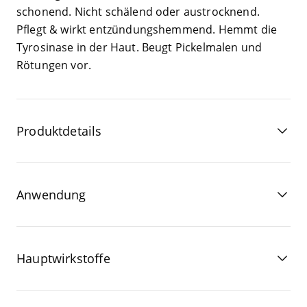
scho­nend. Nicht schä­lend oder aus­trock­nend.
Pflegt
&
wirkt ent­zün­dungs­hem­mend. Hemmt die
Tyro­si­na­se in der Haut. Beugt Pickel­ma­len und
Rötun­gen vor.
Produktdetails
Anwendung
Hauptwirkstoffe