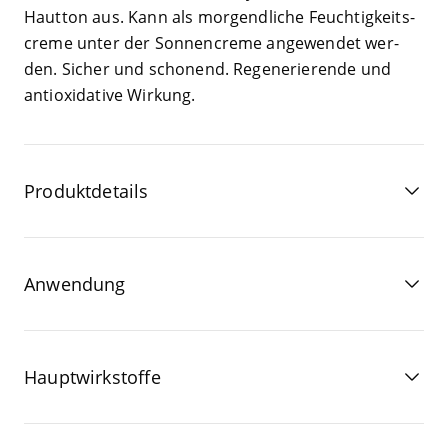
Haut­ton aus. Kann als mor­gend­li­che Feuch­tig­keits­
creme unter der Son­nen­creme ange­wen­det wer­
den. Sicher und scho­nend. Rege­ne­rie­ren­de und
anti­oxi­da­tive Wirkung.
Produktdetails
Anwendung
Hauptwirkstoffe