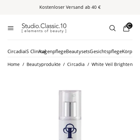
Kos­ten­lo­ser Ver­sand ab
40
€
Studio.Classic.10
Loading...
Menü öffnen
Suche öffn
Circadia
iS Clinical
Augenpflege
Beautysets
Gesichtspflege
Körperp
/
/
/
Home
Beautyprodukte
Circadia
White Veil Brightener