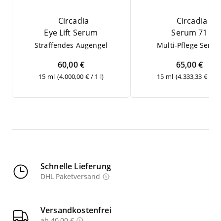
Circadia
Circadia
Eye Lift Serum
Serum
71
Straf­fen­des Augengel
Mul­ti-Pfle­ge Seru
60,00 €
65,00 €
15 ml
(4.000,00 € / 1 l)
15 ml
(4.333,33 € / 1 l
Schnelle Lieferung
DHL Paketversand
Versandkostenfrei
ab 40,00 €