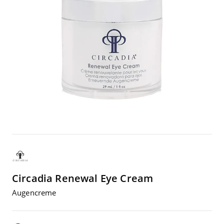
Circadia
Rene­wal Eye Cream
Augen­creme