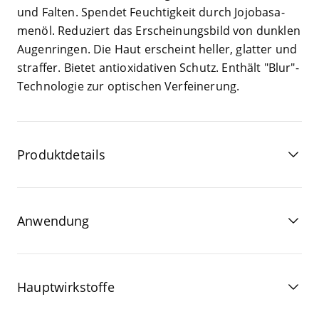
und Fal­ten. Spen­det Feuch­tig­keit durch Jojoba­sa­
men­öl. Redu­ziert das Erschei­nungs­bild von dunk­len
Augen­rin­gen. Die Haut erscheint hel­ler, glat­ter und
straf­fer. Bie­tet anti­oxi­da­tiv­en Schutz. Ent­hält
"
Blur"-
Technologie zur opti­schen Verfeinerung.
Produktdetails
Anwendung
Hauptwirkstoffe