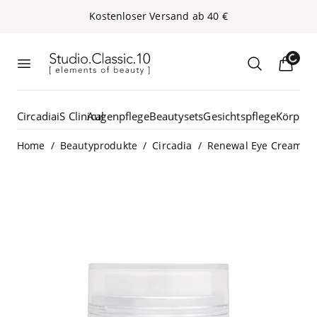
Kos­ten­lo­ser Ver­sand ab
40
€
Studio.Classic.10
Loading...
Menü öffnen
Suche öffn
Circadia
iS Clinical
Augenpflege
Beautysets
Gesichtspflege
Körperp
/
/
/
Home
Beautyprodukte
Circadia
Renewal Eye Cream