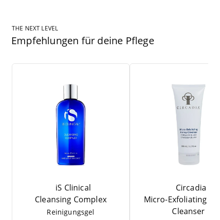
THE NEXT LEVEL
Empfehlungen für deine Pflege
iS Clinical
Circadia
Cle­an­sing Complex
Micro-Exfo­li­a­ting H
Cleanser
Rei­ni­gungs­gel