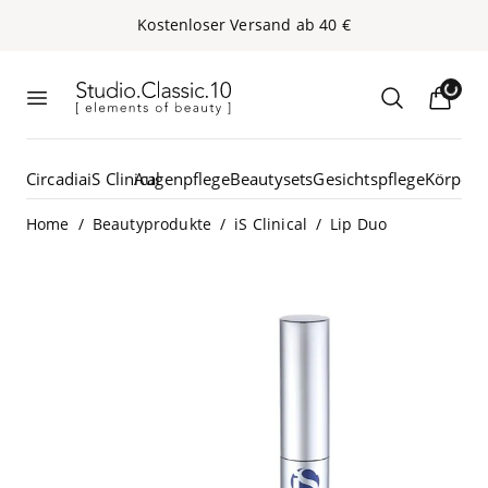
Kos­ten­lo­ser Ver­sand ab
40
€
Studio.Classic.10
Loadin
Menü öffnen
Suche öffn
Circadia
iS Clinical
Augenpflege
Beautysets
Gesichtspflege
Körperp
/
/
/
Home
Beautyprodukte
iS Clinical
Lip Duo