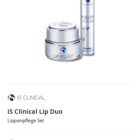
iS Clinical
Lip Duo
Lip­pen­pfle­ge Set