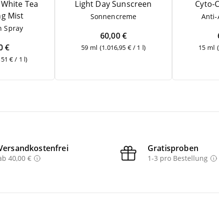
White Tea
Light Day Sunscreen
Cyto-
ng Mist
Son­nen­creme
Anti
on Spray
60,00 €
0 €
59 ml
(1.016,95 € / 1 l)
15 ml
51 € / 1 l)
Versandkostenfrei
Gratisproben
ab 40,00 €
1-3 pro Bestellung