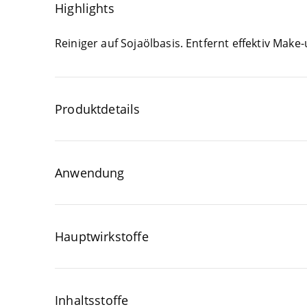
Highlights
Rei­ni­ger auf Soja­öl­ba­sis. Ent­fernt effek­tiv Ma
Produktdetails
Anwendung
Hauptwirkstoffe
Inhaltsstoffe