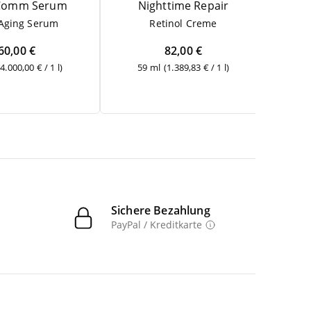
Comm Serum
Night­ti­me Repair
Ful
-Aging Serum
Reti­nol Creme
60,00 €
82,00 €
(4.000,00 € / 1 l)
59 ml
(1.389,83 € / 1 l)
3
Sichere Bezahlung
PayPal / Kreditkarte