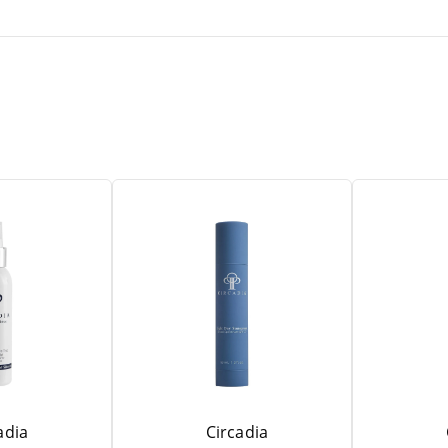
adia
Circadia