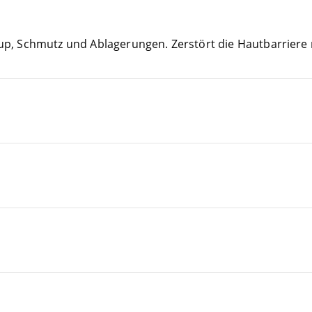
ke-up, Schmutz und Abla­ge­run­gen. Zer­stört die Haut­bar­rie­r