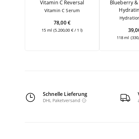
Vit­amin C Reversal
Blueber­ry
&
Hydrati
Vit­amin C Serum
Hydra­ti­
78,00 €
39,0
15 ml
(5.200,00 € / 1 l)
118 ml
(330,
Schnelle Lieferung
DHL Paketversand