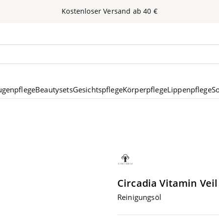
Kos­ten­lo­ser Ver­sand ab
40
€
nen
ugenpflege
Beautysets
Gesichtspflege
Körperpflege
Lippenpflege
S
Circadia
Vit­amin Veil
Rei­ni­gungs­öl