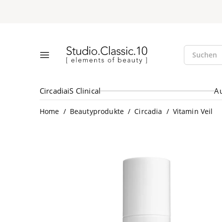
Suche öff
Studio.Classic.10
Suchen
Menü öffnen
Circadia
iS Clinical
A
/
/
/
Home
Beautyprodukte
Circadia
Vitamin Veil