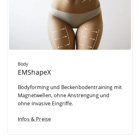
Body
EMShapeX
Body­forming und Becken­bo­den­trai­ning mit
Magnet­wel­len, ohne Anstren­gung und
ohne inva­si­ve Eingriffe.
Infos & Preise