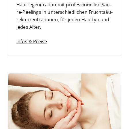
Haut­re­ge­ne­ra­ti­on mit pro­fes­sio­nel­len Säu­­
re-Pee­­lings in unter­schied­li­chen Frucht­säu­
re­kon­zen­tra­tio­nen, für jeden Haut­typ und
jedes Alter.
Infos & Preise