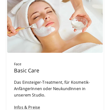
Face
Basic Care
Das Ein­stei­ger-Tre­at­ment, für Kos­me­tik-
Anfän­ge­rIn­nen oder Neu­kun­dIn­nen in
unse­rem Studio.
Infos & Preise