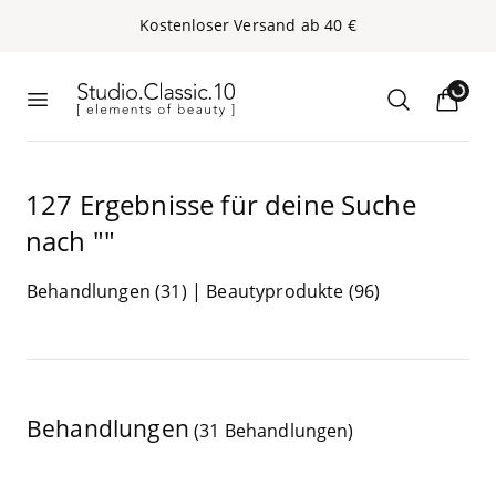
Kos­ten­lo­ser Ver­sand ab
40
€
Studio.Classic.10
Loading..
Menü öffnen
Suche öffn
127
Ergeb­nis­se für dei­ne Suche
nach
""
Behand­lun­gen (
31
)
|
Beau­ty­pro­duk­te (
96
)
Behandlungen
(31 Behandlungen)