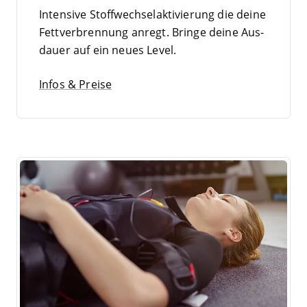
Inten­si­ve Stoff­wech­sel­ak­ti­vie­rung die dei­ne
Fett­ver­bren­nung anregt. Brin­ge dei­ne Aus­
dau­er auf ein neu­es Level.
Infos & Preise