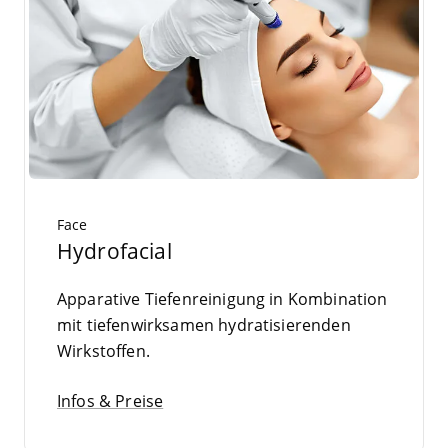
Face
Hydrofacial
Appa­ra­ti­ve Tie­fen­rei­ni­gung in Kom­bi­na­ti­on
mit tie­fen­wirk­sa­men hydra­ti­sie­ren­den
Wirkstoffen.
Infos & Preise