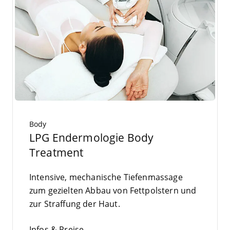
Body
LPG Endermologie Body
Treatment
Inten­si­ve, mecha­ni­sche Tie­fen­mas­sa­ge
zum geziel­ten Abbau von Fett­pols­tern und
zur Straf­fung der Haut.
Infos & Preise