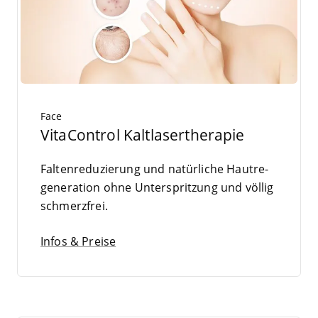
Face
VitaControl Kaltlasertherapie
Fal­ten­re­du­zie­rung und natür­li­che Haut­re­
ge­ne­ra­ti­on ohne Unter­sprit­zung und völ­lig
schmerzfrei.
Infos & Preise