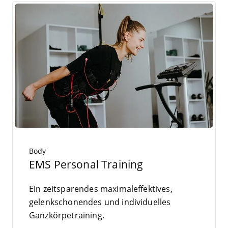
Body
EMS Personal Training
Ein zeit­spa­ren­des maxi­mal­ef­fek­ti­ves,
gelenk­scho­nen­des und indi­vi­du­el­les
Ganzkörpetraining.