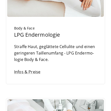
Body & Face
LPG Endermologie
Straf­fe Haut, geglät­te­te Cel­lu­li­te und einen
gerin­ge­ren Tail­len­um­fang -
LPG
Endermo­
lo­gie Body
&
Face.
Infos & Preise