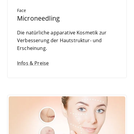
Face
Microneedling
Die natür­li­che appa­ra­ti­ve Kos­me­tik zur
Ver­bes­se­rung der Haut­struk­tur- und
Erscheinung.
Infos & Preise