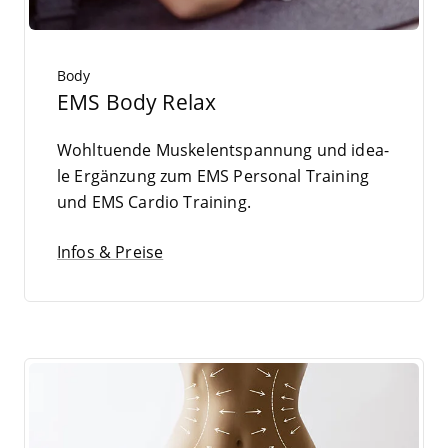
Body
EMS Body Relax
Wohl­tu­en­de Mus­kel­ent­span­nung und idea­
le Ergän­zung zum
EMS
Per­so­nal Trai­ning
und
EMS
Car­dio Training.
Infos & Preise