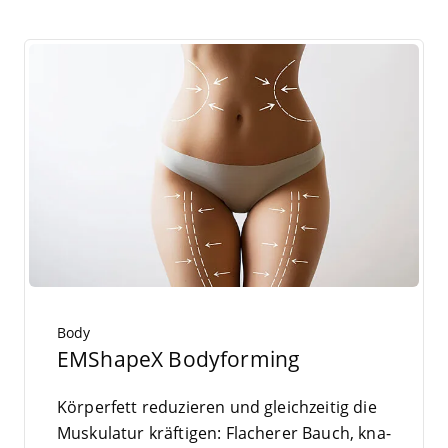
Body
EMShapeX Bodyforming
Kör­per­fett redu­zie­ren und gleich­zei­tig die
Mus­ku­la­tur kräf­ti­gen: Fla­che­rer Bauch, kna­