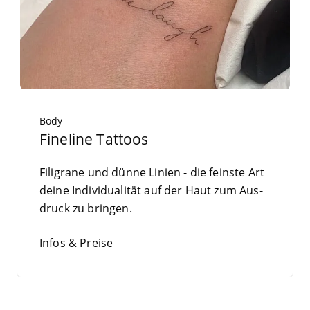
Body
Fineline Tattoos
Fili­gra­ne und dün­ne Lini­en - die feins­te Art
dei­ne Indi­vi­dua­li­tät auf der Haut zum Aus­
druck zu bringen.
Infos & Preise