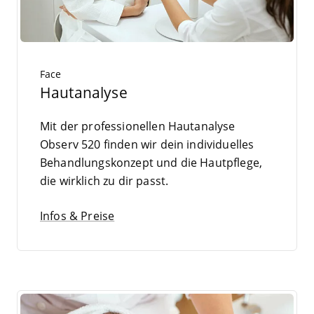
Face
Hautanalyse
Mit der pro­fes­sio­nel­len Haut­ana­ly­se
Observ
520
fin­den wir dein indi­vi­du­el­les
Behand­lungs­kon­zept und die Haut­pfle­ge,
die wirk­lich zu dir passt.
Infos & Preise