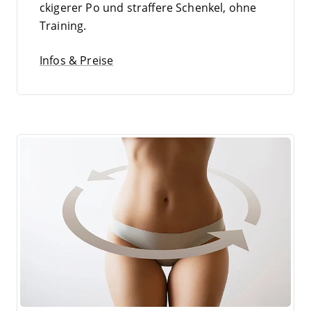
cki­ge­rer Po und straf­fe­re Schen­kel, ohne
Training.
Infos & Preise