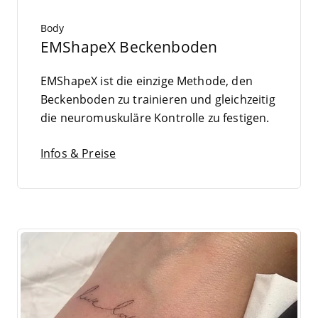
Body
EMShapeX Beckenboden
EMS­hapeX ist die ein­zi­ge Metho­de, den
Becken­bo­den zu trai­nie­ren und gleich­zei­tig
die neu­ro­mus­ku­lä­re Kon­trol­le zu festigen.
Infos & Preise