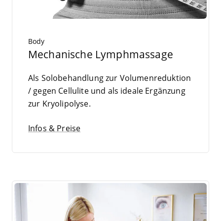
Body
Mechanische Lymphmassage
Als Solo­be­hand­lung zur Volu­men­re­duk­ti­on
/ gegen Cel­lu­li­te
und
als idea­le Ergän­zung
zur Kryolipolyse.
Infos & Preise