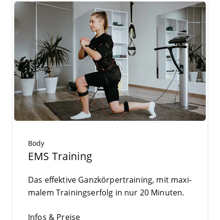
Body
EMS Training
Das effek­ti­ve Ganz­kör­per­trai­ning, mit maxi­
ma­lem Trai­nings­er­folg in nur
20
Minuten.
Infos & Preise