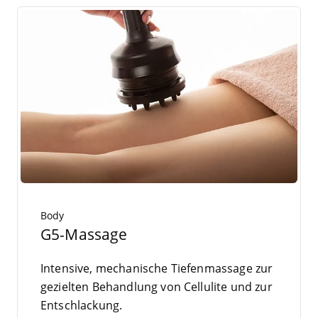
Body
G5-Massage
Inten­si­ve, mecha­ni­sche Tie­fen­mas­sa­ge zur
geziel­ten Behand­lung von Cel­lu­li­te und zur
Entschlackung.