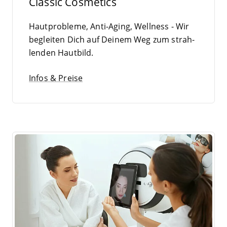
Classic Cosmetics
Haut­pro­ble­me, Anti-Aging, Well­ness - Wir
beglei­ten Dich auf Dei­nem Weg zum strah­
len­den Hautbild.
Infos & Preise