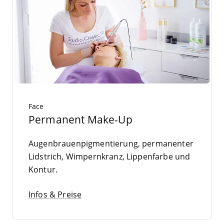
Face
Permanent Make-Up
Augen­brau­en­pig­men­tie­rung, per­ma­nen­ter
Lid­strich, Wim­pern­kranz, Lip­pen­far­be und
Kontur.
Infos & Preise